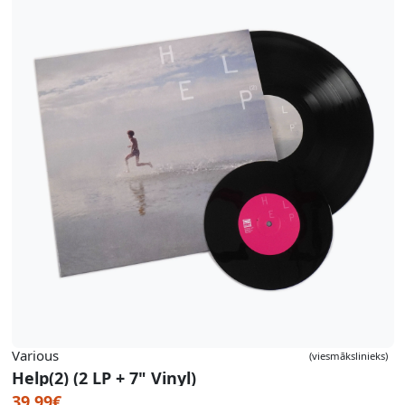
Various
(viesmākslinieks)
Help(2) (2 LP + 7" Vinyl)
39.99€