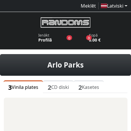
Meklēt
Latviski
Ienākt
Kopā
produkti vēlmju sarakstā
produkti grozā
0
0
Profilā
0.00 €
vinila plates,
Arlo Parks
3
2
2
Vinila plates
CD diski
Kasetes