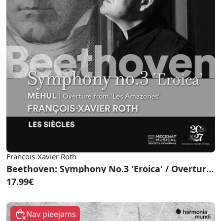
François-Xavier Roth
Beethoven: Symphony No.3 'Eroica' / Overture From 'Les Amazones'
17.99€
Nav pieejams