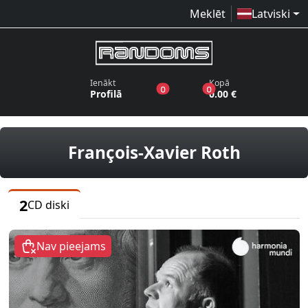
Meklēt
Latviski
Ienākt
Kopā
produkti vēlmju sarakstā
produkti grozā
0
0
Profilā
0.00 €
CD diski
François-Xavier Roth
2
CD diski
Nav pieejams