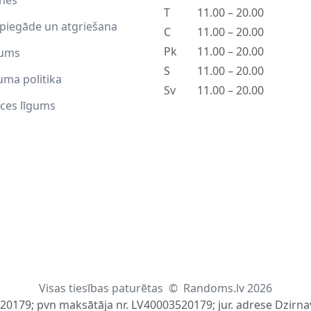
T
11.00 – 20.00
piegāde un atgriešana
C
11.00 – 20.00
Pk
11.00 – 20.00
ums
S
11.00 – 20.00
uma politika
Sv
11.00 – 20.00
ces līgums
Visas tiesības paturētas
©
Randoms.lv 2026
520179; pvn maksātāja nr. LV40003520179; jur. adrese Dzirnav