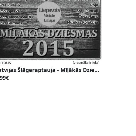
rious
(viesmākslinieks)
Latvijas Šlāgeraptauja - Mīļākās Dziesmas 2015 #12
.99€