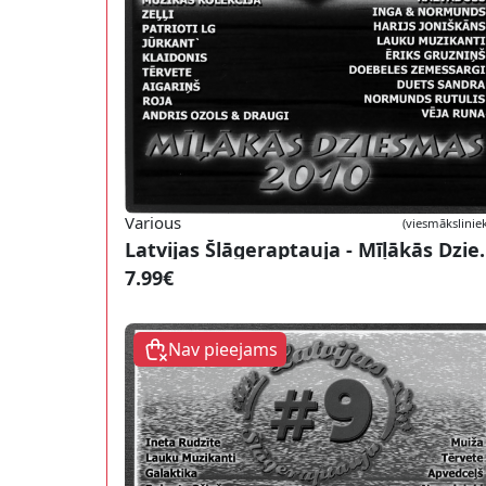
Various
(viesmāksliniek
Latvijas Šlāgerapta
7.99€
Nav pieejams