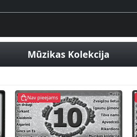
CD dis
Mūzikas Kolekcija
Nav pieejams