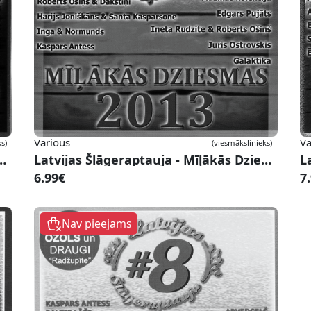
Various
Va
s)
(viesmākslinieks)
uja - Mīļākās Dziesmas 2010 #7
Latvijas Šlāgeraptauja - Mīļākās Dziesmas 2013 #10
6.99€
7
Nav pieejams