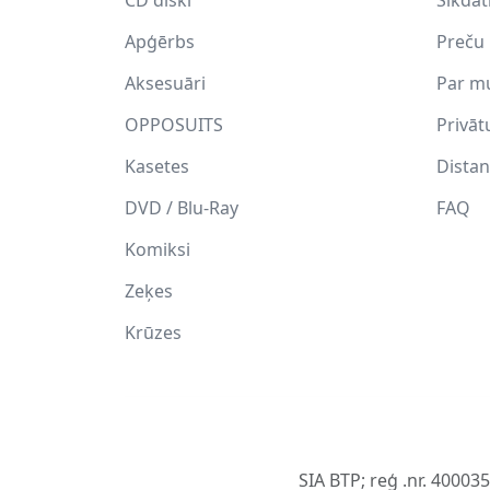
Apģērbs
Preču 
Aksesuāri
Par m
OPPOSUITS
Privāt
Kasetes
Distan
DVD / Blu-Ray
FAQ
Komiksi
Zeķes
Krūzes
SIA BTP; reģ .nr. 40003