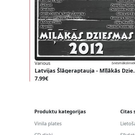
Various
(viesmāksliniek
Latvijas Šlāgerapta
7.99€
Produktu kategorijas
Citas 
Vinila plates
Lietoš
CD diski
Sīkda