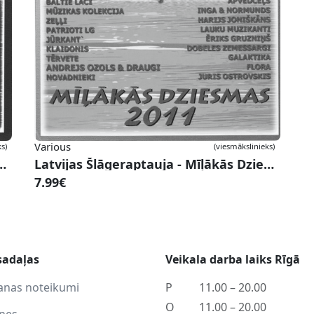
Various
s)
(viesmākslinieks)
uja - Mīļākās Dziesmas 2012 #9
Latvijas Šlāgeraptauja - Mīļākās Dziesmas 2011 #8
7.99€
sadaļas
Veikala darba laiks Rīgā
anas noteikumi
P
11.00 – 20.00
O
11.00 – 20.00
tnes