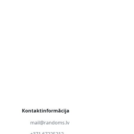
Kontaktinformācija
mail@randoms.lv
+371 67225212