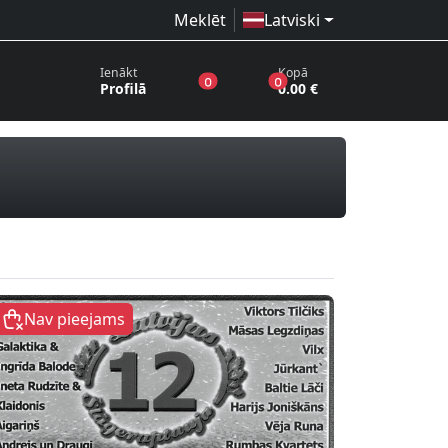
Meklēt
Latviski
Ienākt
Kopā
produkti vēlmju sarakstā
produkti grozā
0
0
Profilā
0.00 €
ki
Nav pieejams