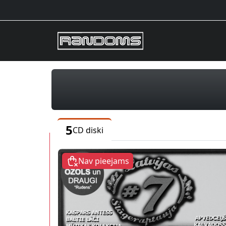
5
CD diski
Nav pieejams