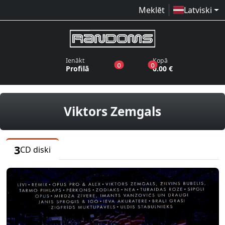
Meklēt
Latviski
Ienākt
Kopā
produkti vēlmju sarakstā
produkti grozā
0
0
Profilā
0.00 €
CD diski
Viktors Zemgals
3
CD diski