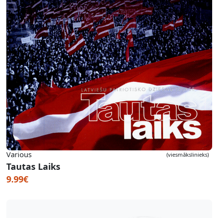
Various
(viesmākslinieks)
Tautas Laiks
9.99€