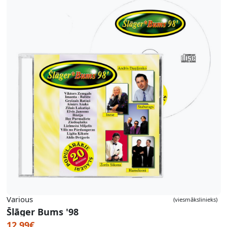
Various
(viesmākslinieks)
Šlāger Bums '98
12.99€