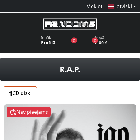
Meklēt
Latviski
Ienākt
Kopā
produkti vēlmju sarakstā
produkti grozā
0
0
Profilā
0.00 €
CD diski
R.A.P.
1
CD diski
Nav pieejams