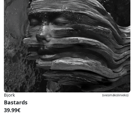
Bjork
(viesmākslinieks)
Bastards
39.99€