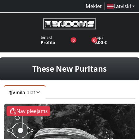
Meklēt
Latviski
Ienākt
Kopā
produkti vēlmju sarakstā
produkti grozā
0
0
Profilā
0.00 €
vinila pl
These New Puritans
1
Vinila plates
Nav pieejams