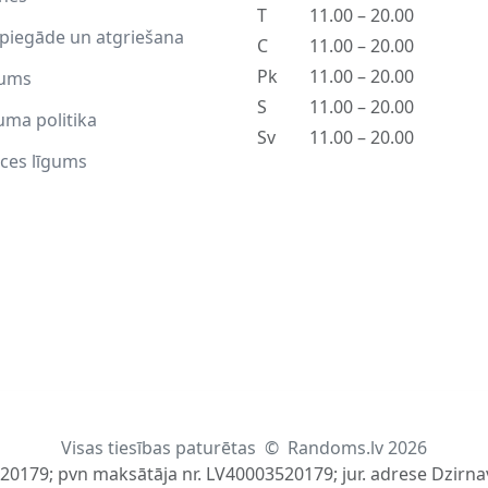
T
11.00 – 20.00
piegāde un atgriešana
C
11.00 – 20.00
Pk
11.00 – 20.00
ums
S
11.00 – 20.00
uma politika
Sv
11.00 – 20.00
ces līgums
Visas tiesības paturētas
©
Randoms.lv 2026
520179; pvn maksātāja nr. LV40003520179; jur. adrese Dzirnav