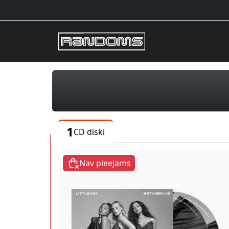
1
CD diski
Nav pieejams