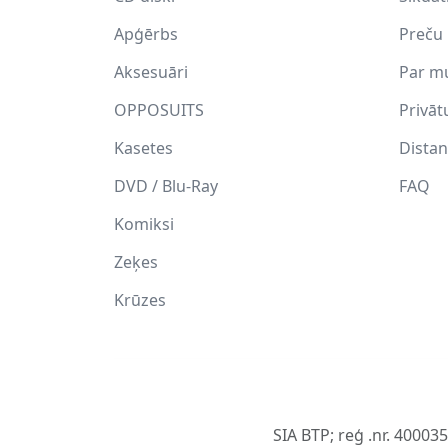
Apģērbs
Preču 
Aksesuāri
Par m
OPPOSUITS
Privāt
Kasetes
Distan
DVD / Blu-Ray
FAQ
Komiksi
Zeķes
Krūzes
SIA BTP; reģ .nr. 40003