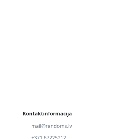
Kontaktinformācija
mail@randoms.lv
+371 67225212