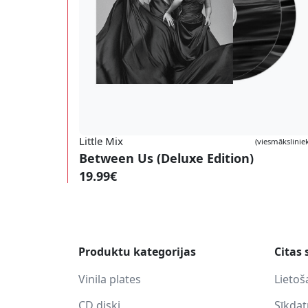
Little Mix
(viesmāksliniek
Between Us (Deluxe Edition)
19.99€
Produktu kategorijas
Citas 
Vinila plates
Lietoš
CD diski
Sīkda