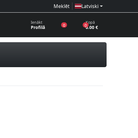
Meklēt
Latviski
Ienākt
Kopā
produkti vēlmju sarakstā
produkti grozā
0
0
Profilā
0.00 €