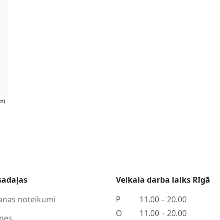
s)
sadaļas
Veikala darba laiks Rīgā
anas noteikumi
P
11.00 – 20.00
O
11.00 – 20.00
tnes