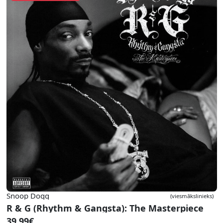
Snoop Dogg
(viesmākslinieks)
R & G (Rhythm & Gangsta): The Masterpiece
39.99€