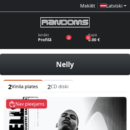
Meklēt
Latviski
Ienākt
Kopā
produkti vēlmju sarakstā
produkti grozā
0
0
Profilā
0.00 €
vinila plates, CD
Nelly
2
2
Vinila plates
CD diski
Nav pieejams