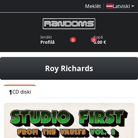
Meklēt
Latviski
Ienākt
Kopā
produkti vēlmju sarakstā
produkti grozā
0
0
Profilā
0.00 €
CD diski
Roy Richards
1
CD diski