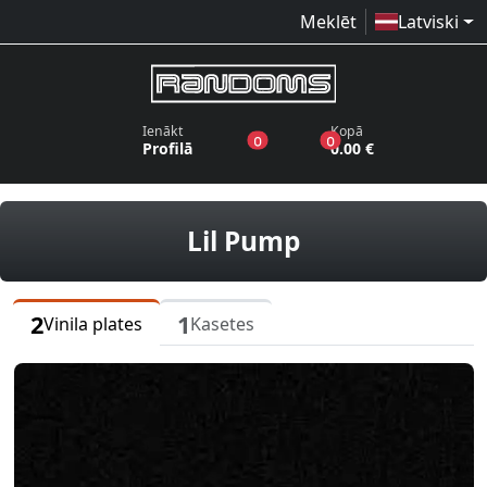
Meklēt
Latviski
Ienākt
Kopā
produkti vēlmju sarakstā
produkti grozā
0
0
Profilā
0.00 €
vinila plates, 
Lil Pump
2
1
Vinila plates
Kasetes