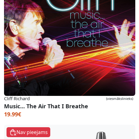
Cliff Richard
(viesmākslinieks)
Music... The Air That I Breathe
19.99€
Nav pieejams