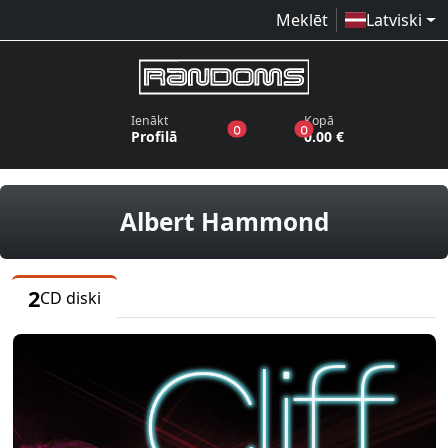
Meklēt
Latviski
Ienākt
Kopā
produkti vēlmju sarakstā
produkti grozā
0
0
Profilā
0.00 €
CD diski
Albert Hammond
2
CD diski