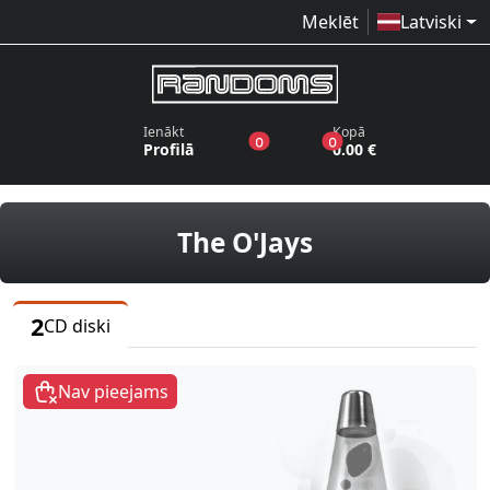
Meklēt
Latviski
Ienākt
Kopā
produkti vēlmju sarakstā
produkti grozā
0
0
Profilā
0.00 €
CD diski
The O'Jays
2
CD diski
Nav pieejams