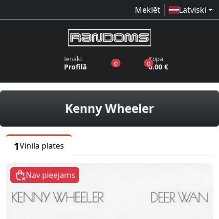
Meklēt
Latviski
Ienākt
Kopā
produkti vēlmju sarakstā
produkti grozā
0
0
Profilā
0.00 €
vinila plat
Kenny Wheeler
1
Vinila plates
Nav pieejams