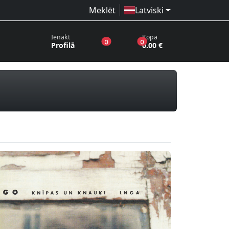
Meklēt
Latviski
Ienākt
Kopā
produkti vēlmju sarakstā
produkti grozā
0
0
Profilā
0.00 €