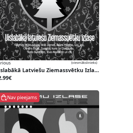
rious
(viesmākslinieks)
Vislabākā Latviešu Ziemassvētku Izlase
2.99€
Nav pieejams