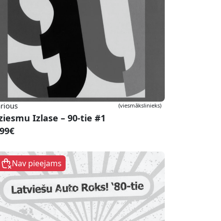
rious
(viesmākslinieks)
ziesmu Izlase – 90-tie #1
.99€
Nav pieejams