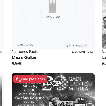
Raimonds Pauls
Va
s)
(viesmākslinieks)
Meža Gulbji
L
9.99€
6
Nav pieejams