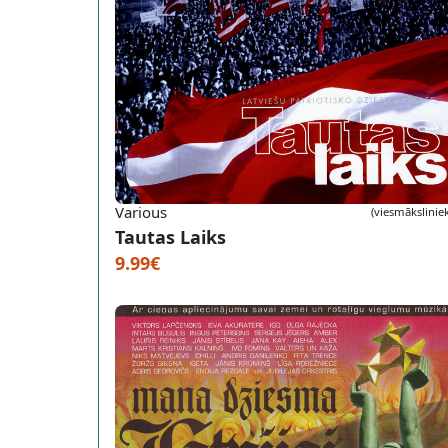
Various
(viesmāksliniek
Tautas Laiks
9.99€