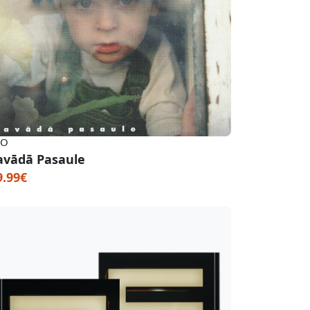
GO
avādā Pasaule
9.99€