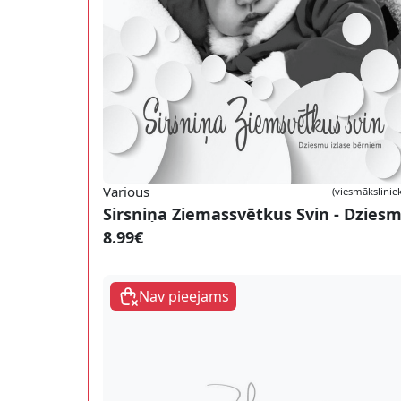
Various
(viesmāksliniek
8.99€
Nav pieejams