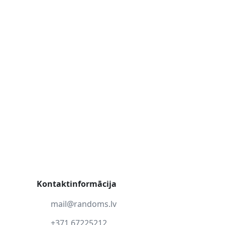
Kontaktinformācija
mail@randoms.lv
+371 67225212