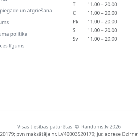
T
11.00 – 20.00
piegāde un atgriešana
C
11.00 – 20.00
Pk
11.00 – 20.00
ums
S
11.00 – 20.00
uma politika
Sv
11.00 – 20.00
ces līgums
Visas tiesības paturētas
©
Randoms.lv 2026
520179; pvn maksātāja nr. LV40003520179; jur. adrese Dzirnav