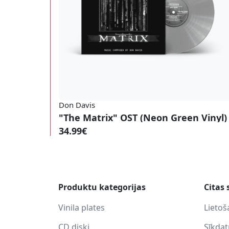
Don Davis
"The Matrix" OST (Neon Green Vinyl)
34.99€
Produktu kategorijas
Citas 
Vinila plates
Lietoš
CD diski
Sīkda