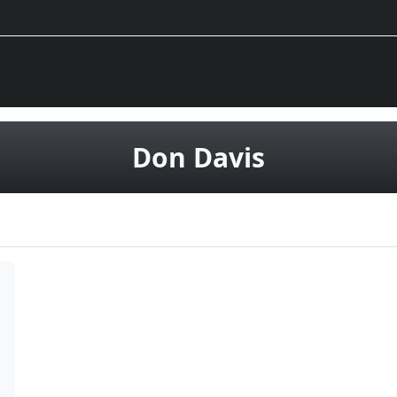
vinila pla
Don Davis