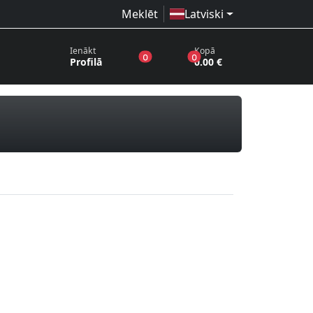
Meklēt
Latviski
Ienākt
Kopā
produkti vēlmju sarakstā
produkti grozā
0
0
Profilā
0.00 €
tes