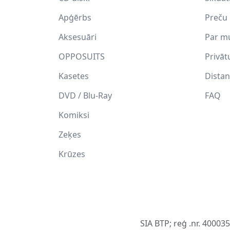
Apģērbs
Preču 
Aksesuāri
Par m
OPPOSUITS
Privāt
Kasetes
Distan
DVD / Blu-Ray
FAQ
Komiksi
Zeķes
Krūzes
SIA BTP; reģ .nr. 40003