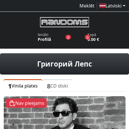
Meklēt
Latviski
Ienākt
Kopā
produkti vēlmju sarakstā
produkti grozā
0
0
Profilā
0.00 €
vinila plat
Григорий Лепс
1
8
Vinila plates
CD diski
Nav pieejams