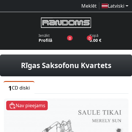
Meklēt
Latviski
Ienākt
Kopā
produkti vēlmju sarakstā
produkti grozā
0
0
Profilā
0.00 €
CD di
Rīgas Saksofonu Kvartets
1
CD diski
Nav pieejams