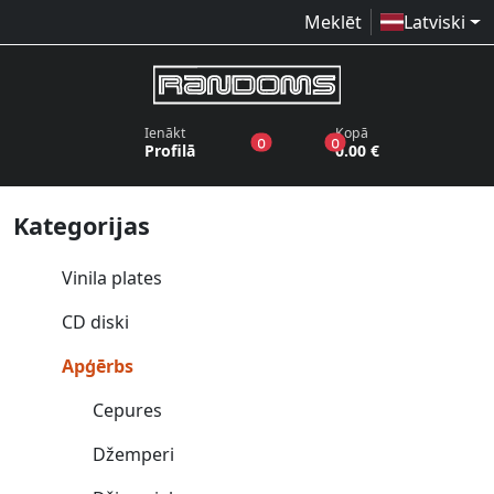
Meklēt
Latviski
Ienākt
Kopā
produkti vēlmju sarakstā
produkti grozā
0
0
Profilā
0.00 €
Kategorijas
Vinila plates
CD diski
Apģērbs
Cepures
Džemperi