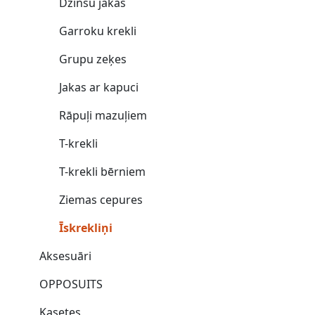
Džinsu jakas
Garroku krekli
Grupu zeķes
Jakas ar kapuci
Rāpuļi mazuļiem
T-krekli
T-krekli bērniem
Ziemas cepures
Īskrekliņi
Aksesuāri
OPPOSUITS
Kasetes