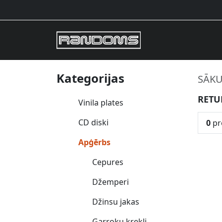
Kategorijas
SĀK
RETU
Vinila plates
CD diski
0
pr
Apģērbs
Cepures
Džemperi
Džinsu jakas
Garroku krekli