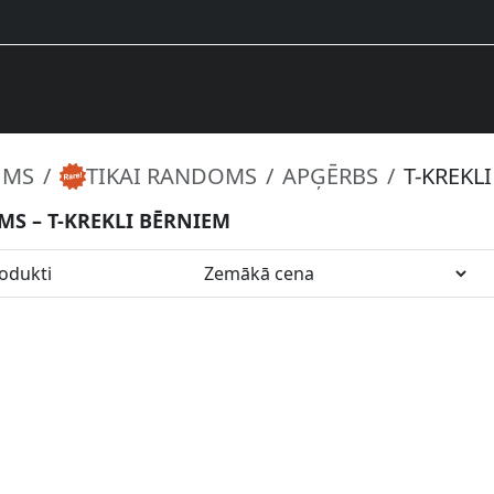
UMS
TIKAI RANDOMS
APĢĒRBS
T-KREKL
MS – T-KREKLI BĒRNIEM
odukti