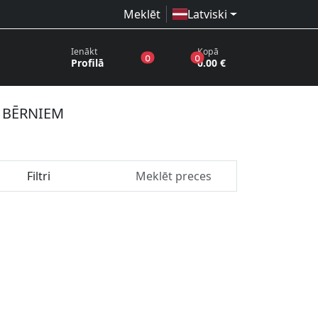
Meklēt
Latviski
Ienākt
Kopā
produkti vēlmju sarakstā
produkti grozā
0
0
Profilā
0.00 €
I BĒRNIEM
Filtri