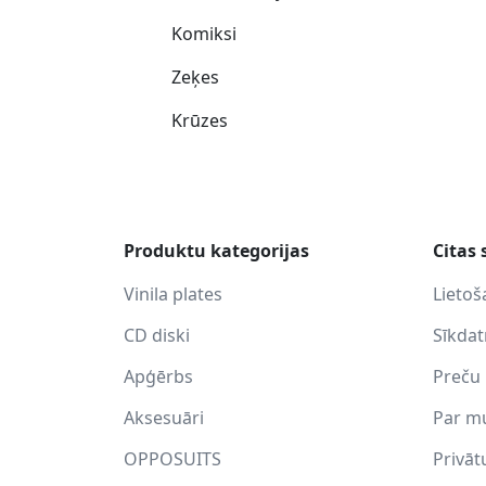
Komiksi
Zeķes
Krūzes
Produktu kategorijas
Citas 
Vinila plates
Lietoš
CD diski
Sīkda
Apģērbs
Preču 
Aksesuāri
Par m
OPPOSUITS
Privāt