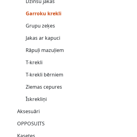
Džinsu jakas
Garroku krekli
Grupu zeķes
Jakas ar kapuci
Rāpuļi mazuļiem
T-krekli
T-krekli bērniem
Ziemas cepures
Īskrekliņi
Aksesuāri
OPPOSUITS
Kasetes