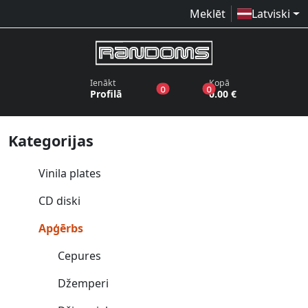
Meklēt
Latviski
Ienākt
Kopā
produkti vēlmju sarakstā
produkti grozā
0
0
Profilā
0.00 €
Kategorijas
Vinila plates
CD diski
Apģērbs
Cepures
Džemperi