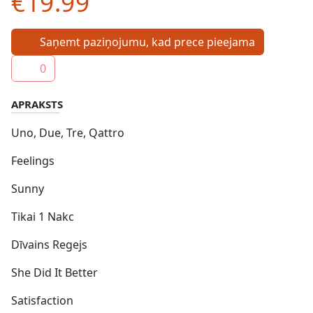
€19.99
Saņemt paziņojumu, kad prece pieejama
0
APRAKSTS
Uno, Due, Tre, Qattro
Feelings
Sunny
Tikai 1 Nakc
Dīvains Regejs
She Did It Better
Satisfaction