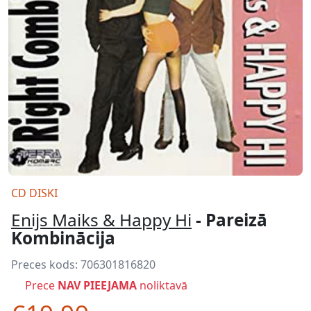
CD DISKI
Enijs Maiks & Happy Hi
- Pareizā
Kombinācija
Preces kods:
706301816820
Prece
NAV PIEEJAMA
noliktavā