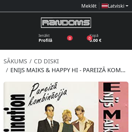
Meklēt
Latviski
Ienākt
Kopā
produkti vēlmju sarakstā
produkti grozā
0
0
Profilā
0.00 €
SĀKUMS
CD DISKI
ENIJS MAIKS & HAPPY HI - PAREIZĀ KOMBINĀCIJA