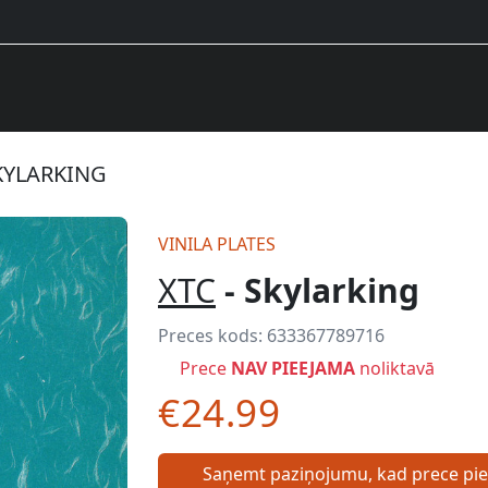
SKYLARKING
VINILA PLATES
XTC
- Skylarking
Preces kods:
633367789716
Prece
NAV PIEEJAMA
noliktavā
€24.99
Saņemt paziņojumu, kad prece pi