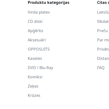
Produktu kategorijas
Citas 
Vinila plates
Lietoš
CD diski
Sīkda
Apģērbs
Preču 
Aksesuāri
Par m
OPPOSUITS
Privāt
Kasetes
Distan
DVD / Blu-Ray
FAQ
Komiksi
Zeķes
Krūzes