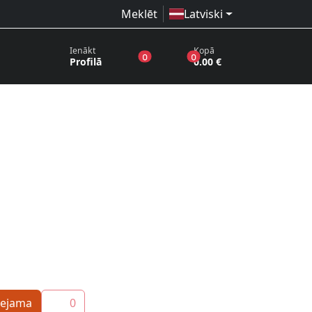
Meklēt
Latviski
Ienākt
Kopā
produkti vēlmju sarakstā
produkti grozā
0
0
Profilā
0.00 €
eejama
0