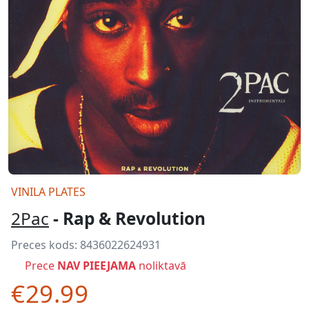
VINILA PLATES
2Pac
- Rap & Revolution
Preces kods:
8436022624931
Prece
NAV PIEEJAMA
noliktavā
€29.99