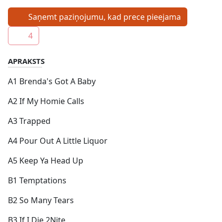
Saņemt paziņojumu, kad prece pieejama
4
APRAKSTS
A1 Brenda's Got A Baby
A2 If My Homie Calls
A3 Trapped
A4 Pour Out A Little Liquor
A5 Keep Ya Head Up
B1 Temptations
B2 So Many Tears
B3 If I Die 2Nite