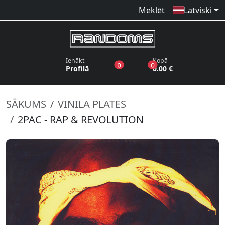
Meklēt
Latviski
Ienākt
Kopā
produkti vēlmju sarakstā
produkti grozā
0
0
Profilā
0.00 €
SĀKUMS
VINILA PLATES
2PAC - RAP & REVOLUTION