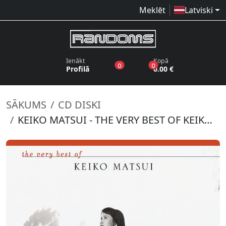
Meklēt
Latviski
Ienākt
Kopā
produkti vēlmju sarakstā
produkti grozā
0
0
Profilā
0.00 €
SĀKUMS
CD DISKI
KEIKO MATSUI - THE VERY BEST OF KEIKO MATSUI