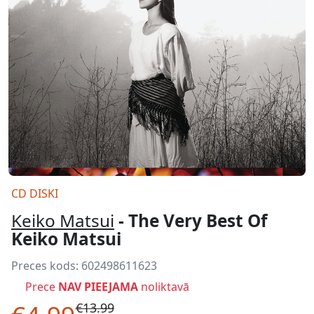
CD DISKI
Keiko Matsui
- The Very Best Of
Keiko Matsui
Preces kods:
602498611623
Prece
NAV PIEEJAMA
noliktavā
€13.99