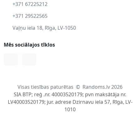
+371 67225212
+371 29522565
Vaļņu iela 18, Rīga, LV-1050
Mēs sociālajos tīklos
Facebook
Instagram
Visas tiesības paturētas
©
Randoms.lv 2026
SIA BTP; reģ .nr. 40003520179; pvn maksātāja nr.
LV40003520179; jur. adrese Dzirnavu iela 57, Rīga, LV-
1010