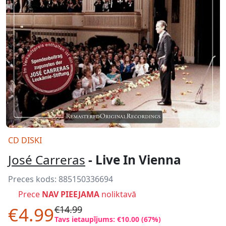
CD DISKI
José Carreras
- Live In Vienna
Preces kods:
885150336694
Prece
NAV PIEEJAMA
noliktavā
€4.99
€14.99
Tavs ietaupījums: €10.00 (67%)