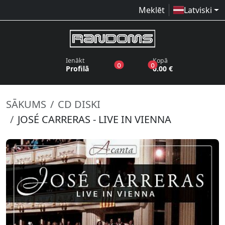
Meklēt
Latviski
Ienākt
Kopā
produkti vēlmju sarakstā
produkti grozā
0
0
Profilā
0.00 €
SĀKUMS
CD DISKI
JOSÉ CARRERAS - LIVE IN VIENNA