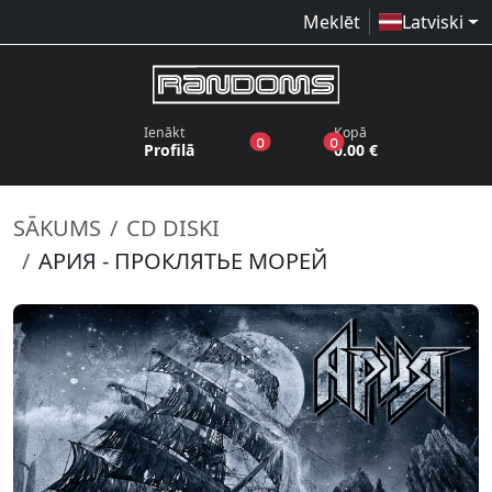
Meklēt
Latviski
Ienākt
Kopā
produkti vēlmju sarakstā
produkti grozā
0
0
Profilā
0.00 €
SĀKUMS
CD DISKI
АРИЯ - ПРОКЛЯТЬЕ МОРЕЙ