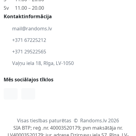
Sv
11.00 – 20.00
Kontaktinformācija
mail@randoms.lv
+371 67225212
+371 29522565
Vaļņu iela 18, Rīga, LV-1050
Mēs sociālajos tīklos
Facebook
Instagram
Visas tiesības paturētas
©
Randoms.lv 2026
SIA BTP; reģ .nr. 40003520179; pvn maksātāja nr.
LV40003520179; jur. adrese Dzirnavu iela 57, Rīga, LV-