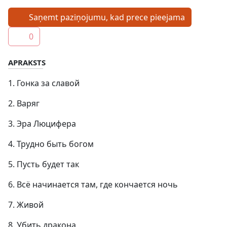
Saņemt paziņojumu, kad prece pieejama
0
APRAKSTS
1. Гонка за славой
2. Варяг
3. Эра Люцифера
4. Трудно быть богом
5. Пусть будет так
6. Всё начинается там, где кончается ночь
7. Живой
8. Убить дракона