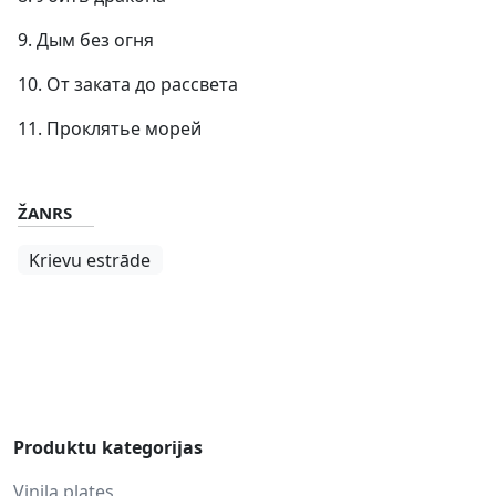
9. Дым без огня
10. От заката до рассвета
11. Проклятье морей
ŽANRS
Krievu estrāde
Produktu kategorijas
Vinila plates