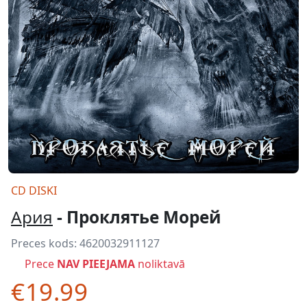
CD DISKI
Ария
- Проклятье Морей
Preces kods:
4620032911127
Prece
NAV PIEEJAMA
noliktavā
€19.99