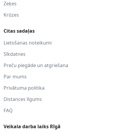
Zeķes
Krūzes
Citas sadaļas
Lietošanas noteikumi
Sīkdatnes
Preču piegāde un atgriešana
Par mums
Privātuma politika
Distances līgums
FAQ
Veikala darba laiks Rīgā