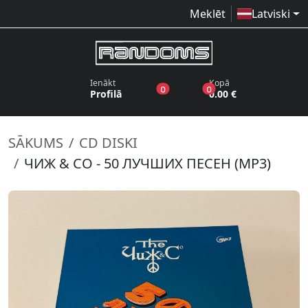
Meklēt
Latviski
Ienākt
Kopā
produkti vēlmju sarakstā
produkti grozā
0
0
Profilā
0.00 €
SĀKUMS
CD DISKI
ЧИЖ & CO - 50 ЛУЧШИХ ПЕСЕН (MP3)