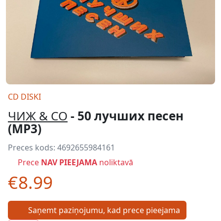
CD DISKI
ЧИЖ & CO
- 50 лучших песен
(MP3)
Preces kods:
4692655984161
Prece
NAV PIEEJAMA
noliktavā
€8.99
Saņemt paziņojumu, kad prece pieejama