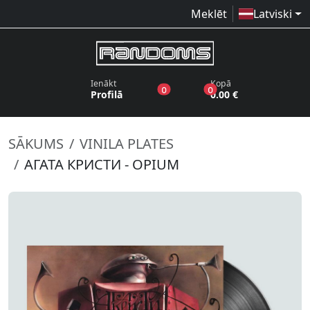
Meklēt
Latviski
Ienākt
Kopā
produkti vēlmju sarakstā
produkti grozā
0
0
Profilā
0.00 €
SĀKUMS
VINILA PLATES
АГАТА КРИСТИ - OPIUM