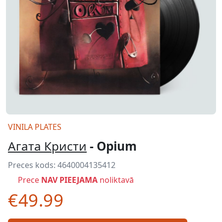
VINILA PLATES
Агата Кристи
- Opium
Preces kods:
4640004135412
Prece
NAV PIEEJAMA
noliktavā
€49.99