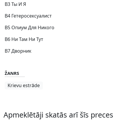
B3 Ты И Я
B4 Гетеросексуалист
B5 Опиум Для Никого
B6 Ни Там Ни Тут
B7 Дворник
ŽANRS
Krievu estrāde
Apmeklētāji skatās arī šīs preces