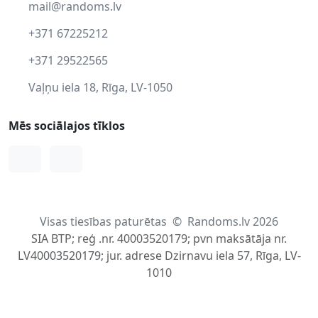
mail@randoms.lv
+371 67225212
+371 29522565
Vaļņu iela 18, Rīga, LV-1050
Mēs sociālajos tīklos
Facebook
Instagram
Visas tiesības paturētas
©
Randoms.lv 2026
SIA BTP; reģ .nr. 40003520179; pvn maksātāja nr.
LV40003520179; jur. adrese Dzirnavu iela 57, Rīga, LV-
1010