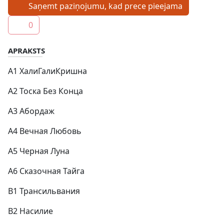
Saņemt paziņojumu, kad prece pieejama
0
APRAKSTS
A1 ХалиГалиКришна
A2 Тоска Без Конца
A3 Абордаж
A4 Вечная Любовь
A5 Черная Луна
A6 Сказочная Тайга
B1 Трансильвания
B2 Насилие