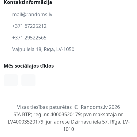
Kontaktinformācija
mail@randoms.lv
+371 67225212
+371 29522565
Vaļņu iela 18, Rīga, LV-1050
Mēs sociālajos tīklos
Facebook
Instagram
Visas tiesības paturētas
©
Randoms.lv 2026
SIA BTP; reģ .nr. 40003520179; pvn maksātāja nr.
LV40003520179; jur. adrese Dzirnavu iela 57, Rīga, LV-
1010