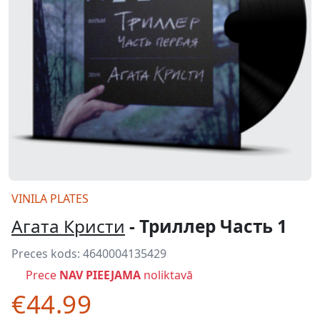
VINILA PLATES
Агата Кристи
- Триллер Часть 1
Preces kods:
4640004135429
Prece
NAV PIEEJAMA
noliktavā
€44.99