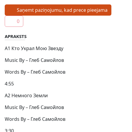
Saņemt paziņojumu, kad prece pieejama
0
APRAKSTS
A1 Кто Украл Мою Звезду
Music By – Глеб Самойлов
Words By – Глеб Самойлов
4:55
A2 Немного Земли
Music By – Глеб Самойлов
Words By – Глеб Самойлов
3:30