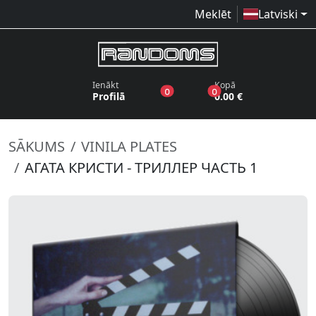
Meklēt
Latviski
Ienākt
Kopā
produkti vēlmju sarakstā
produkti grozā
0
0
Profilā
0.00 €
SĀKUMS
VINILA PLATES
АГАТА КРИСТИ - ТРИЛЛЕР ЧАСТЬ 1