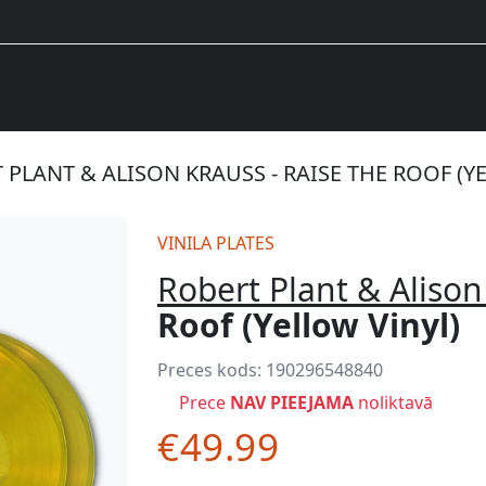
 PLANT & ALISON KRAUSS - RAISE THE ROOF (Y
VINILA PLATES
Robert Plant & Alison
Roof (Yellow Vinyl)
Preces kods:
190296548840
Prece
NAV PIEEJAMA
noliktavā
€49.99