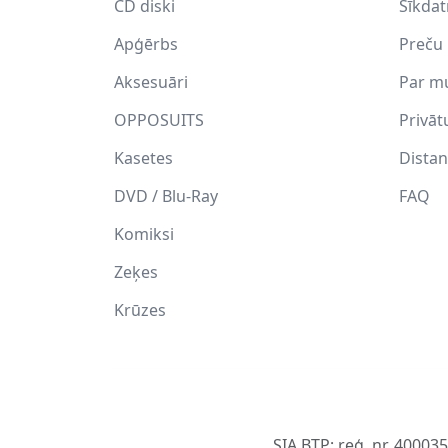
CD diski
Sīkda
Apģērbs
Preču 
Aksesuāri
Par m
OPPOSUITS
Privāt
Kasetes
Distan
DVD / Blu-Ray
FAQ
Komiksi
Zeķes
Krūzes
SIA BTP; reģ .nr. 40003