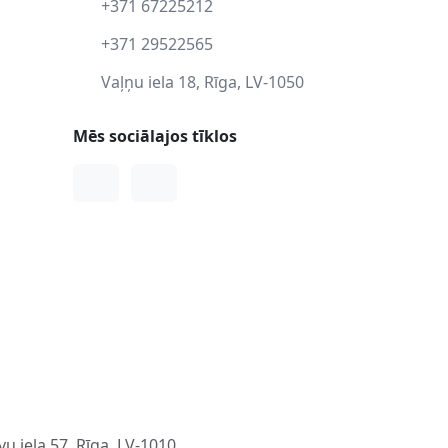
+371 67225212
+371 29522565
Vaļņu iela 18, Rīga, LV-1050
Mēs sociālajos tīklos
Facebook
Instagram
u iela 57, Rīga, LV-1010