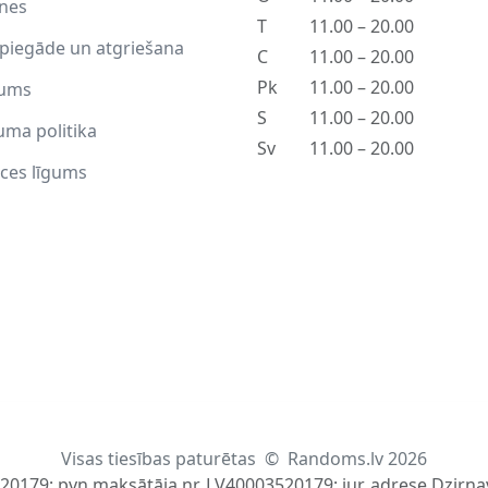
tnes
T
11.00 – 20.00
piegāde un atgriešana
C
11.00 – 20.00
Pk
11.00 – 20.00
ums
S
11.00 – 20.00
uma politika
Sv
11.00 – 20.00
ces līgums
Visas tiesības paturētas
©
Randoms.lv 2026
520179; pvn maksātāja nr. LV40003520179; jur. adrese Dzirnav