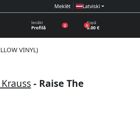
Meklēt
Latviski
Ienākt
Kopā
produkti vēlmju sarakstā
produkti grozā
0
0
Profilā
0.00 €
ELLOW VINYL)
 Krauss
- Raise The