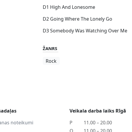
D1 High And Lonesome
D2 Going Where The Lonely Go
D3 Somebody Was Watching Over Me
ŽANRS
Rock
sadaļas
Veikala darba laiks Rīgā
anas noteikumi
P
11.00 – 20.00
O
11.00 – 20.00