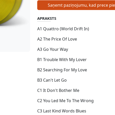
Saņemt paziņojumu, kad prece pi
APRAKSTS
A1 Quattro (World Drift In)
A2 The Price Of Love
A3 Go Your Way
B1 Trouble With My Lover
B2 Searching For My Love
B3 Can't Let Go
C1 It Don't Bother Me
C2 You Led Me To The Wrong
C3 Last Kind Words Blues