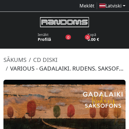
Meklēt
Latviski
Ienākt
Kopā
produkti vēlmju sarakstā
produkti grozā
0
0
Profilā
0.00 €
SĀKUMS
CD DISKI
VARIOUS - GADALAIKI. RUDENS. SAKSOFONS.