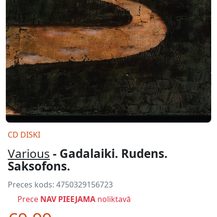
CD DISKI
Various
- Gadalaiki. Rudens.
Saksofons.
Preces kods:
4750329156723
Prece
NAV PIEEJAMA
noliktavā