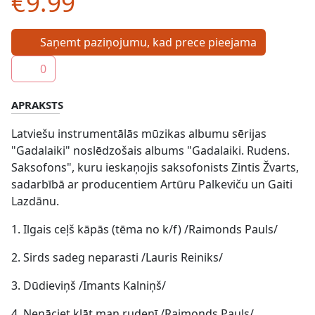
€9.99
Saņemt paziņojumu, kad prece pieejama
0
APRAKSTS
Latviešu instrumentālās mūzikas albumu sērijas
"Gadalaiki" noslēdzošais albums "Gadalaiki. Rudens.
Saksofons", kuru ieskaņojis saksofonists Zintis Žvarts,
sadarbībā ar producentiem Artūru Palkeviču un Gaiti
Lazdānu.
1. Ilgais ceļš kāpās (tēma no k/f) /Raimonds Pauls/
2. Sirds sadeg neparasti /Lauris Reiniks/
3. Dūdieviņš /Imants Kalniņš/
4. Nenāciet klāt man rudenī /Raimonds Pauls/