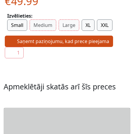
€49.99
Izvēlieties:
Small
Medium
Large
XL
XXL
Saņemt paziņojumu, kad prece pieejama
1
Apmeklētāji skatās arī šīs preces