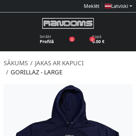
Meklēt
Latviski
Ienākt
Kopā
produkti vēlmju sarakstā
produkti grozā
0
0
Profilā
0.00 €
SĀKUMS
JAKAS AR KAPUCI
GORILLAZ - LARGE