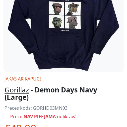
JAKAS AR KAPUCI
Gorillaz
- Demon Days Navy
(Large)
Preces kods:
GORHD03MN03
Prece
NAV PIEEJAMA
noliktavā