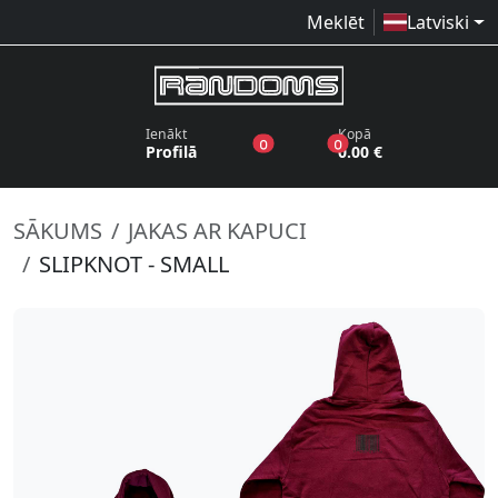
Meklēt
Latviski
Ienākt
Kopā
produkti vēlmju sarakstā
produkti grozā
0
0
Profilā
0.00 €
SĀKUMS
JAKAS AR KAPUCI
SLIPKNOT - SMALL