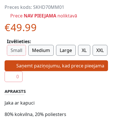
Preces kods:
SKHD70MM01
Prece
NAV PIEEJAMA
noliktavā
€49.99
Izvēlieties:
Small
Medium
Large
XL
XXL
Saņemt paziņojumu, kad prece pieejama
0
APRAKSTS
Jaka ar kapuci
80% kokvilna, 20% poliesters