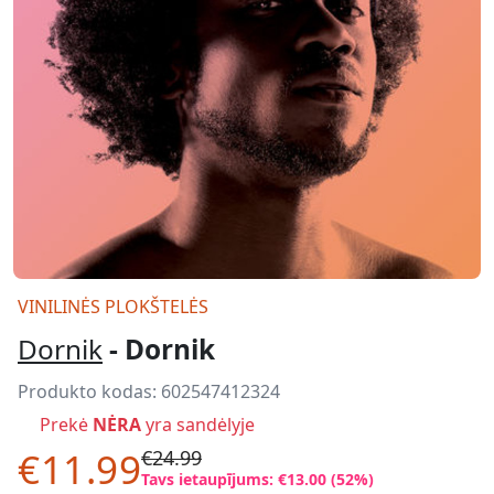
VINILINĖS PLOKŠTELĖS
Dornik
- Dornik
Produkto kodas:
602547412324
Prekė
NĖRA
yra sandėlyje
€11.99
€24.99
Tavs ietaupījums: €13.00 (52%)