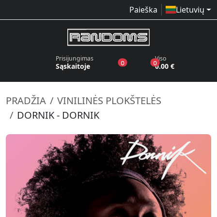
Paieška
Lietuvių
Prisijungimas
Viso
produktai pageidavimų sąraše
produktai krepšelyj
0
0
Sąskaitoje
0.00 €
PRADŽIA
VINILINĖS PLOKŠTELĖS
DORNIK - DORNIK