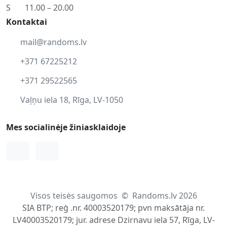
S
11.00 – 20.00
Kontaktai
mail@randoms.lv
+371 67225212
+371 29522565
Vaļņu iela 18, Rīga, LV-1050
Mes socialinėje žiniasklaidoje
Facebook
Instagram
Visos teisės saugomos
©
Randoms.lv 2026
SIA BTP; reģ .nr. 40003520179; pvn maksātāja nr.
LV40003520179; jur. adrese Dzirnavu iela 57, Rīga, LV-