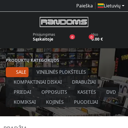
Paieška
Lietuvių
Prisijungimas
Viso
produktai pageidavimų sąraše
produktai krepšelyj
0
0
Sąskaitoje
0.00 €
PRODUKTŲ KATEGORIJOS
SALE
VINILINĖS PLOKŠTELĖS
KOMPAKTINIAI DISKAI
DRABUŽIAI
PRIEDAI
OPPOSUITS
KASETĖS
DVD
KOMIKSAI
KOJINĖS
PUODELIAI