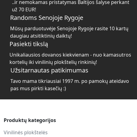
..ir nemokamas pristatymas Baltijos šalyse perkant
už 70 EUR!
Randoms Senojoje Rygoje
Mūsų parduotuvėje Senojoje Rygoje rasite 10 kartų
daugiau atsitiktinių daiktų!
Pasiekti tikslą
Unikaliausios dovanos kiekvienam - nuo kamasutros
kortelių iki vinilinių plokštelių rinkinių!
Užsitarnautas patikimumas
Tavo mama tikriausiai 1997 m. po pamokų ateidavo
pas mus pirkti kasečių :)
Produktų kategorijos
Vinilinės plokštelės