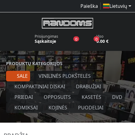
Paieška
Lietuvių
Prisijungimas
Viso
produktai pageidavimų sąraše
produktai krepšelyj
0
0
Sąskaitoje
0.00 €
PRODUKTŲ KATEGORIJOS
SALE
VINILINĖS PLOKŠTELĖS
KOMPAKTINIAI DISKAI
DRABUŽIAI
PRIEDAI
OPPOSUITS
KASETĖS
DVD
KOMIKSAI
KOJINĖS
PUODELIAI