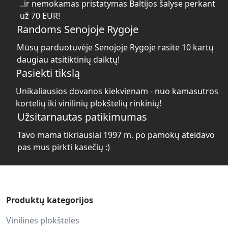
..ir nemokamas pristatymas Baltijos šalyse perkant
už 70 EUR!
Randoms Senojoje Rygoje
Mūsų parduotuvėje Senojoje Rygoje rasite 10 kartų
daugiau atsitiktinių daiktų!
Pasiekti tikslą
Unikaliausios dovanos kiekvienam - nuo kamasutros
kortelių iki vinilinių plokštelių rinkinių!
Užsitarnautas patikimumas
Tavo mama tikriausiai 1997 m. po pamokų ateidavo
pas mus pirkti kasečių :)
Produktų kategorijos
Vinilinės plokštelės