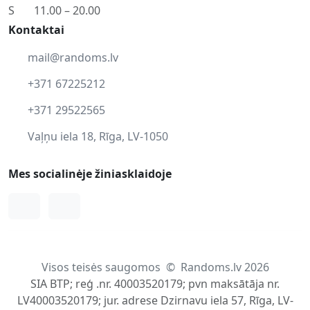
S
11.00 – 20.00
Kontaktai
mail@randoms.lv
+371 67225212
+371 29522565
Vaļņu iela 18, Rīga, LV-1050
Mes socialinėje žiniasklaidoje
Facebook
Instagram
Visos teisės saugomos
©
Randoms.lv 2026
SIA BTP; reģ .nr. 40003520179; pvn maksātāja nr.
LV40003520179; jur. adrese Dzirnavu iela 57, Rīga, LV-