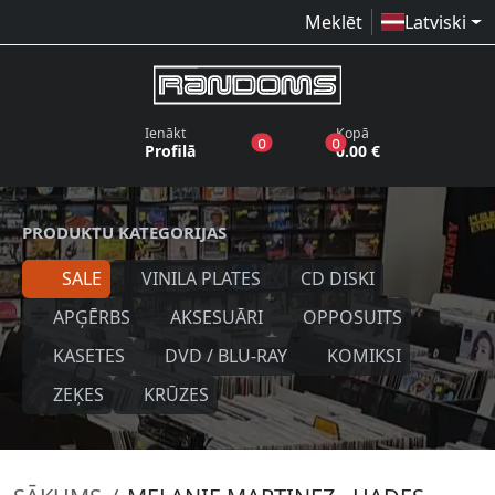
Meklēt
Latviski
Ienākt
Kopā
produkti vēlmju sarakstā
produkti grozā
0
0
Profilā
0.00 €
PRODUKTU KATEGORIJAS
SALE
VINILA PLATES
CD DISKI
APĢĒRBS
AKSESUĀRI
OPPOSUITS
KASETES
DVD / BLU-RAY
KOMIKSI
ZEĶES
KRŪZES