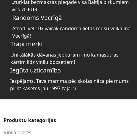
..turklāt bezmaksas piegāde visā Baltijā pirkumiem
virs 70 EUR!
Randoms Vecrīgā
Atrodi vēl 10x vairāk randoma lietas mūsu veikaliņā
Vecrīgā!
Trāpi mērķī
Unikālākās dāvanas jebkuram - no kamasutras
kārtīm līdz vinilu boxsetiem!
Iegūta uzticamība
Iespējams, Tava mamma pēc skolas nāca pie mums
pirkt kasetes jau 1997-tajā. :)
Produktu kategorijas
Vinila plates