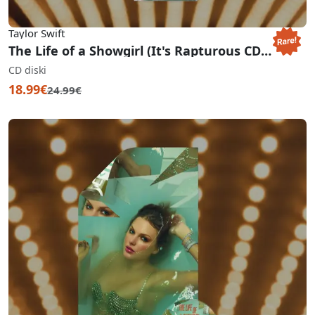
Taylor Swift
The Life of a Showgirl (It's Rapturous CD With Poster)
CD diski
18.99€
24.99€