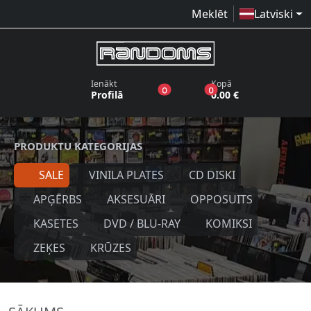
Meklēt
Latviski
Ienākt
Kopā
produkti vēlmju sarakstā
produkti grozā
0
0
Profilā
0.00 €
PRODUKTU KATEGORIJAS
SALE
VINILA PLATES
CD DISKI
APĢĒRBS
AKSESUĀRI
OPPOSUITS
KASETES
DVD / BLU-RAY
KOMIKSI
ZEĶES
KRŪZES