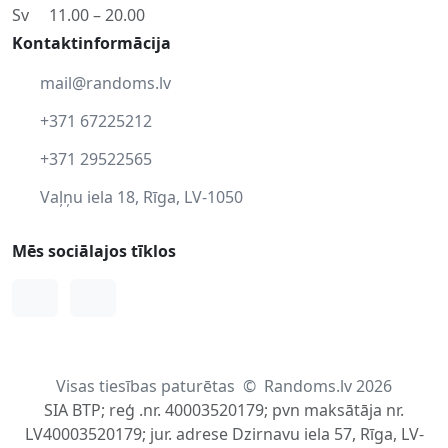
Sv
11.00 – 20.00
Kontaktinformācija
mail@randoms.lv
+371 67225212
+371 29522565
Vaļņu iela 18, Rīga, LV-1050
Mēs sociālajos tīklos
Facebook
Instagram
Visas tiesības paturētas
©
Randoms.lv 2026
SIA BTP; reģ .nr. 40003520179; pvn maksātāja nr.
LV40003520179; jur. adrese Dzirnavu iela 57, Rīga, LV-