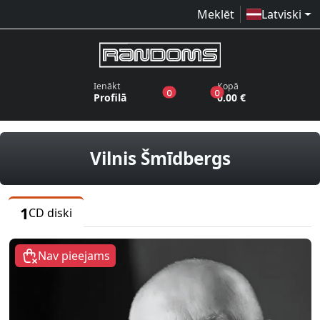
Meklēt
Latviski
Ienākt
Kopā
produkti vēlmju sarakstā
produkti grozā
0
0
Profilā
0.00 €
CD diski
Vilnis Šmīdbergs
1
CD diski
Nav pieejams