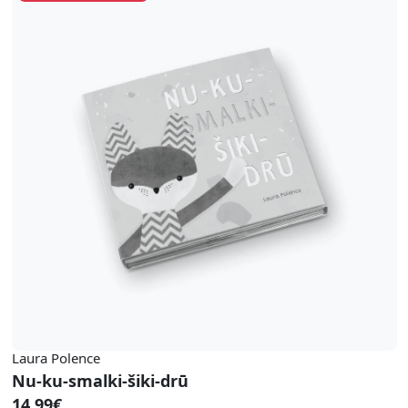
Laura Polence
Nu-ku-smalki-šiki-drū
14.99€