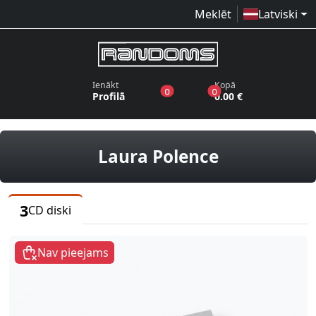
Meklēt
Latviski
Ienākt
Kopā
produkti vēlmju sarakstā
produkti grozā
0
0
Profilā
0.00 €
CD diski
Laura Polence
3
CD diski
Nav pieejams