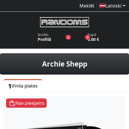
Meklēt
Latviski
Ienākt
Kopā
produkti vēlmju sarakstā
produkti grozā
0
0
Profilā
0.00 €
vinila plates
Archie Shepp
1
Vinila plates
Nav pieejams