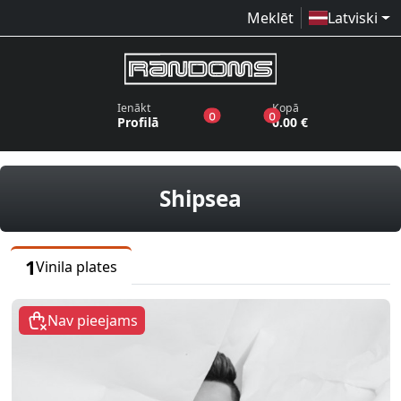
Meklēt
Latviski
Ienākt
Kopā
produkti vēlmju sarakstā
produkti grozā
0
0
Profilā
0.00 €
vinila plates
Shipsea
1
Vinila plates
Nav pieejams