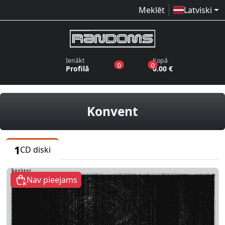
Meklēt
Latviski
Ienākt
Kopā
produkti vēlmju sarakstā
produkti grozā
0
0
Profilā
0.00 €
CD diski
Konvent
1
CD diski
Nav pieejams