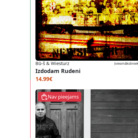
Bū-š & Wiesturz
(viesmāksliniek
Izdodam Rudeni
14.99€
Nav pieejams