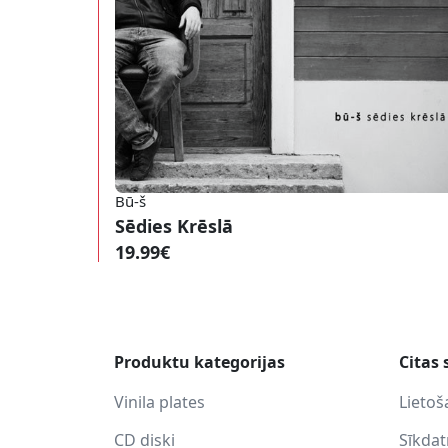
Bū-š
Sēdies Krēslā
19.99€
Produktu kategorijas
Citas 
Vinila plates
Lietoš
CD diski
Sīkda