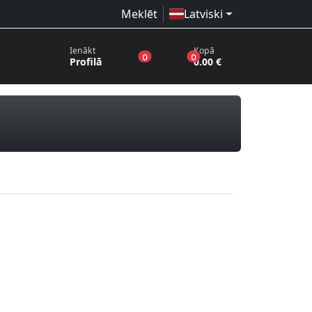
Meklēt
Latviski
Ienākt
Kopā
produkti vēlmju sarakstā
produkti grozā
0
0
Profilā
0.00 €