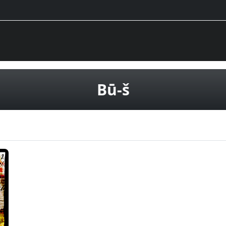
CD diski
Bū-š