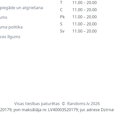
T
11.00 – 20.00
piegāde un atgriešana
C
11.00 – 20.00
Pk
11.00 – 20.00
ums
S
11.00 – 20.00
uma politika
Sv
11.00 – 20.00
ces līgums
Visas tiesības paturētas
©
Randoms.lv 2026
520179; pvn maksātāja nr. LV40003520179; jur. adrese Dzirnav