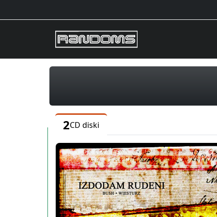
2
CD diski