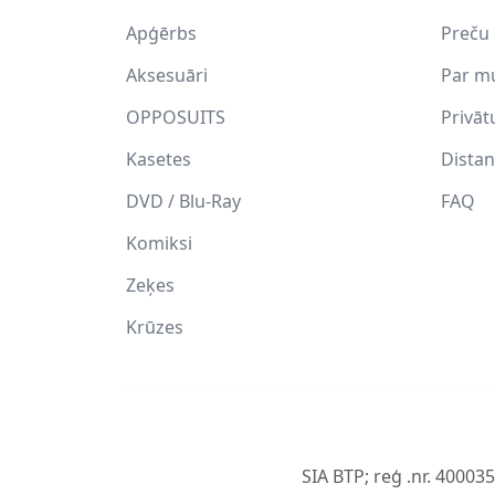
Apģērbs
Preču 
Aksesuāri
Par m
OPPOSUITS
Privāt
Kasetes
Distan
DVD / Blu-Ray
FAQ
Komiksi
Zeķes
Krūzes
SIA BTP; reģ .nr. 40003